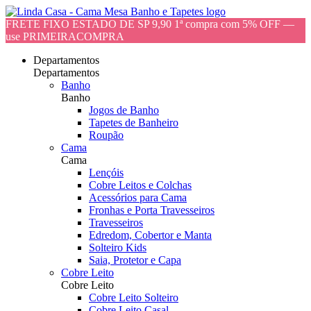
FRETE FIXO ESTADO DE SP 9,90 1ª compra com 5% OFF —
use PRIMEIRACOMPRA
Departamentos
Departamentos
Banho
Banho
Jogos de Banho
Tapetes de Banheiro
Roupão
Cama
Cama
Lençóis
Cobre Leitos e Colchas
Acessórios para Cama
Fronhas e Porta Travesseiros
Travesseiros
Edredom, Cobertor e Manta
Solteiro Kids
Saia, Protetor e Capa
Cobre Leito
Cobre Leito
Cobre Leito Solteiro
Cobre Leito Casal