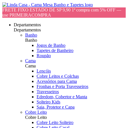
FRETE FIXO ESTADO DE SP 9,90 1ª compra com 5% OFF —
use PRIMEIRACOMPRA
Departamentos
Departamentos
Banho
Banho
Jogos de Banho
Tapetes de Banheiro
Roupão
Cama
Cama
Lençóis
Cobre Leitos e Colchas
Acessórios para Cama
Fronhas e Porta Travesseiros
Travesseiros
Edredom, Cobertor e Manta
Solteiro Kids
Saia, Protetor e Capa
Cobre Leito
Cobre Leito
Cobre Leito Solteiro
Cobre Leito Casal