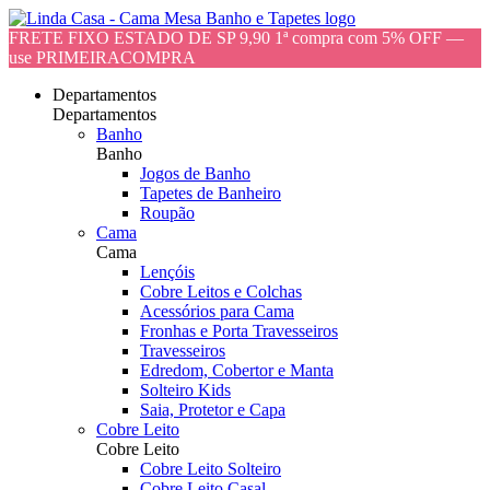
FRETE FIXO ESTADO DE SP 9,90 1ª compra com 5% OFF —
use PRIMEIRACOMPRA
Departamentos
Departamentos
Banho
Banho
Jogos de Banho
Tapetes de Banheiro
Roupão
Cama
Cama
Lençóis
Cobre Leitos e Colchas
Acessórios para Cama
Fronhas e Porta Travesseiros
Travesseiros
Edredom, Cobertor e Manta
Solteiro Kids
Saia, Protetor e Capa
Cobre Leito
Cobre Leito
Cobre Leito Solteiro
Cobre Leito Casal