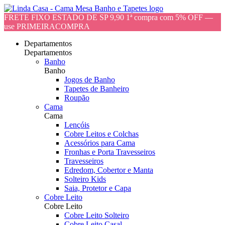
FRETE FIXO ESTADO DE SP 9,90 1ª compra com 5% OFF —
use PRIMEIRACOMPRA
Departamentos
Departamentos
Banho
Banho
Jogos de Banho
Tapetes de Banheiro
Roupão
Cama
Cama
Lençóis
Cobre Leitos e Colchas
Acessórios para Cama
Fronhas e Porta Travesseiros
Travesseiros
Edredom, Cobertor e Manta
Solteiro Kids
Saia, Protetor e Capa
Cobre Leito
Cobre Leito
Cobre Leito Solteiro
Cobre Leito Casal