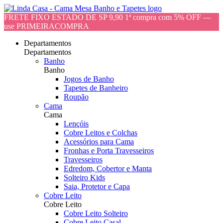
FRETE FIXO ESTADO DE SP 9,90 1ª compra com 5% OFF —
use PRIMEIRACOMPRA
Departamentos
Departamentos
Banho
Banho
Jogos de Banho
Tapetes de Banheiro
Roupão
Cama
Cama
Lençóis
Cobre Leitos e Colchas
Acessórios para Cama
Fronhas e Porta Travesseiros
Travesseiros
Edredom, Cobertor e Manta
Solteiro Kids
Saia, Protetor e Capa
Cobre Leito
Cobre Leito
Cobre Leito Solteiro
Cobre Leito Casal