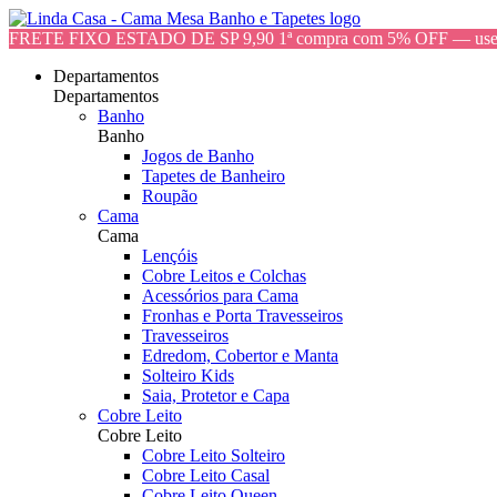
FRETE FIXO ESTADO DE SP 9,90 1ª compra com 5% OFF — 
Departamentos
Departamentos
Banho
Banho
Jogos de Banho
Tapetes de Banheiro
Roupão
Cama
Cama
Lençóis
Cobre Leitos e Colchas
Acessórios para Cama
Fronhas e Porta Travesseiros
Travesseiros
Edredom, Cobertor e Manta
Solteiro Kids
Saia, Protetor e Capa
Cobre Leito
Cobre Leito
Cobre Leito Solteiro
Cobre Leito Casal
Cobre Leito Queen