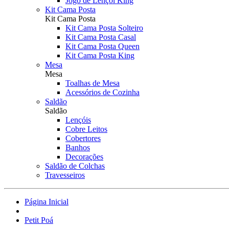
Jogo de Lençol King
Kit Cama Posta
Kit Cama Posta
Kit Cama Posta Solteiro
Kit Cama Posta Casal
Kit Cama Posta Queen
Kit Cama Posta King
Mesa
Mesa
Toalhas de Mesa
Acessórios de Cozinha
Saldão
Saldão
Lençóis
Cobre Leitos
Cobertores
Banhos
Decorações
Saldão de Colchas
Travesseiros
Página Inicial
Petit Poá