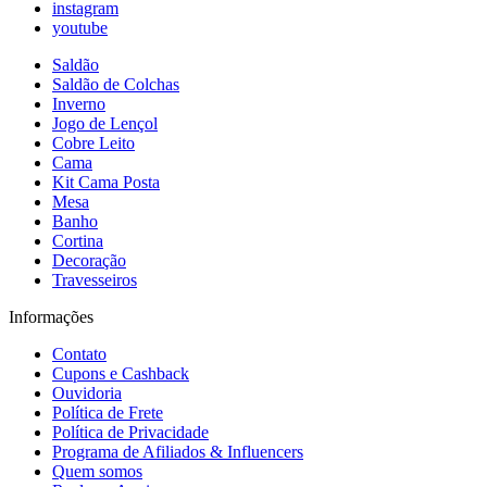
instagram
youtube
Saldão
Saldão de Colchas
Inverno
Jogo de Lençol
Cobre Leito
Cama
Kit Cama Posta
Mesa
Banho
Cortina
Decoração
Travesseiros
Informações
Contato
Cupons e Cashback
Ouvidoria
Política de Frete
Política de Privacidade
Programa de Afiliados & Influencers
Quem somos