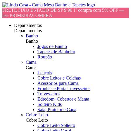
FRETE FIXO ESTADO DE SP 9,90 1ª compra com 5% OFF —
use PRIMEIRACOMPRA
Departamentos
Departamentos
Banho
Banho
Jogos de Banho
Tapetes de Banheiro
Roupão
Cama
Cama
Lençóis
Cobre Leitos e Colchas
Acessórios para Cama
Fronhas e Porta Travesseiros
Travesseiros
Edredom, Cobertor e Manta
Solteiro Kids
Saia, Protetor e Capa
Cobre Leito
Cobre Leito
Cobre Leito Solteiro
Cobre Leito Casal