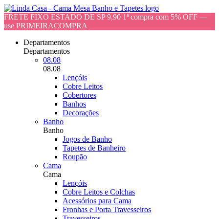
FRETE FIXO ESTADO DE SP 9,90 1ª compra com 5% OFF —
use PRIMEIRACOMPRA
Departamentos
Departamentos
08.08
08.08
Lençóis
Cobre Leitos
Cobertores
Banhos
Decorações
Banho
Banho
Jogos de Banho
Tapetes de Banheiro
Roupão
Cama
Cama
Lençóis
Cobre Leitos e Colchas
Acessórios para Cama
Fronhas e Porta Travesseiros
Travesseiros