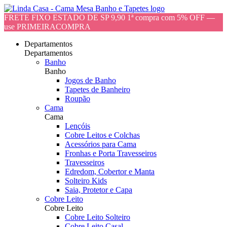
FRETE FIXO ESTADO DE SP 9,90 1ª compra com 5% OFF —
use PRIMEIRACOMPRA
Departamentos
Departamentos
Banho
Banho
Jogos de Banho
Tapetes de Banheiro
Roupão
Cama
Cama
Lençóis
Cobre Leitos e Colchas
Acessórios para Cama
Fronhas e Porta Travesseiros
Travesseiros
Edredom, Cobertor e Manta
Solteiro Kids
Saia, Protetor e Capa
Cobre Leito
Cobre Leito
Cobre Leito Solteiro
Cobre Leito Casal