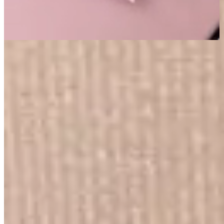
Página Inicial
Cama
Acessórios para Cama
Par de Fronhas com Bordado Inglês Percal 300 Fios 50x70cm
Napoli Fendi
Bordado Inglês
300 Fios
Par de Fronhas com Bordado Inglês
Percal 300 Fios 50x70cm Napoli Fendi
{{ data.product.name }}
{{ data.product.name }}