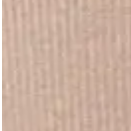
Lançamentos e promoções
Cadastre seu e-mail para receber novidades.
facebook
instagram
youtube
Saldão
Saldão de Colchas
Inverno
Jogo de Lençol
Cobre Leito
Cama
Kit Cama Posta
Mesa
Banho
Cortina
Decoração
Travesseiros
Informações
Contato
Cupons e Cashback