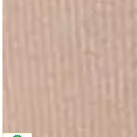
Ouvidoria
Política de Frete
Política de Privacidade
Programa de Afiliados & Influencers
Quem somos
Reclame Aqui
Trocas e Devoluções
Fale com a gente
(16) 98208-5091
contato@lindacasa.com.br
Horário de atendimento
seg. a sex. das 8h às 17h
Siga a Linda Casa
facebook
instagram
youtube
Pagamento
Segurança