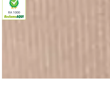
RA 1000
Plataforma
© 2026 LINDA CASA ENXOVAIS LTDA
- CNPJ:
62.763.347/0001-43
Avenida Romão Fernando 2200
Fazenda Boa Vista do Sao Joaquim
Ibitinga