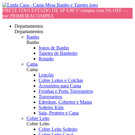
FRETE FIXO ESTADO DE SP 9,90 1ª compra com 5% OFF —
use PRIMEIRACOMPRA
Departamentos
Departamentos
Banho
Banho
Jogos de Banho
Tapetes de Banheiro
Roupão
Cama
Cama
Lençóis
Cobre Leitos e Colchas
Acessórios para Cama
Fronhas e Porta Travesseiros
Travesseiros
Edredom, Cobertor e Manta
Solteiro Kids
Saia, Protetor e Capa
Cobre Leito
Cobre Leito
Cobre Leito Solteiro
Cobre Leito Casal