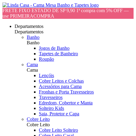
FRETE FIXO ESTADO DE SP 9,90 1ª compra com 5% OFF —
use PRIMEIRACOMPRA
Departamentos
Departamentos
Banho
Banho
Jogos de Banho
Tapetes de Banheiro
Roupão
Cama
Cama
Lençóis
Cobre Leitos e Colchas
Acessórios para Cama
Fronhas e Porta Travesseiros
Travesseiros
Edredom, Cobertor e Manta
Solteiro Kids
Saia, Protetor e Capa
Cobre Leito
Cobre Leito
Cobre Leito Solteiro
Cobre Leito Casal