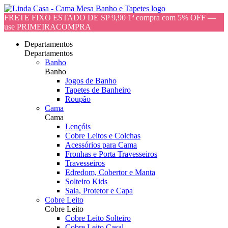
FRETE FIXO ESTADO DE SP 9,90 1ª compra com 5% OFF —
use PRIMEIRACOMPRA
Departamentos
Departamentos
Banho
Banho
Jogos de Banho
Tapetes de Banheiro
Roupão
Cama
Cama
Lençóis
Cobre Leitos e Colchas
Acessórios para Cama
Fronhas e Porta Travesseiros
Travesseiros
Edredom, Cobertor e Manta
Solteiro Kids
Saia, Protetor e Capa
Cobre Leito
Cobre Leito
Cobre Leito Solteiro
Cobre Leito Casal