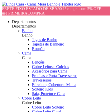
FRETE FIXO ESTADO DE SP 9,90 1ª compra com 5% OFF —
use PRIMEIRACOMPRA
Departamentos
Departamentos
Banho
Banho
Jogos de Banho
Tapetes de Banheiro
Roupão
Cama
Cama
Lençóis
Cobre Leitos e Colchas
Acessórios para Cama
Fronhas e Porta Travesseiros
Travesseiros
Edredom, Cobertor e Manta
Solteiro Kids
Saia, Protetor e Capa
Cobre Leito
Cobre Leito
Cobre Leito Solteiro
Cobre Leito Casal