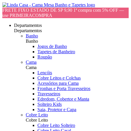
FRETE FIXO ESTADO DE SP 9,90 1ª compra com 5% OFF —
use PRIMEIRACOMPRA
Departamentos
Departamentos
Banho
Banho
Jogos de Banho
Tapetes de Banheiro
Roupão
Cama
Cama
Lençóis
Cobre Leitos e Colchas
Acessórios para Cama
Fronhas e Porta Travesseiros
Travesseiros
Edredom, Cobertor e Manta
Solteiro Kids
Saia, Protetor e Capa
Cobre Leito
Cobre Leito
Cobre Leito Solteiro
Cobre Leito Casal