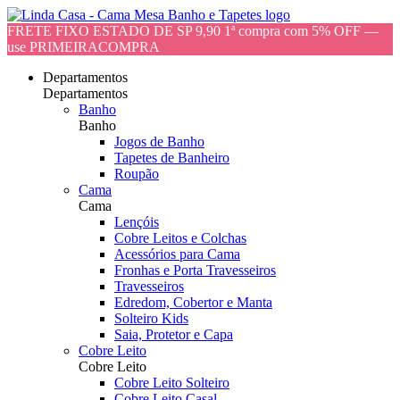
FRETE FIXO ESTADO DE SP 9,90 1ª compra com 5% OFF —
use PRIMEIRACOMPRA
Departamentos
Departamentos
Banho
Banho
Jogos de Banho
Tapetes de Banheiro
Roupão
Cama
Cama
Lençóis
Cobre Leitos e Colchas
Acessórios para Cama
Fronhas e Porta Travesseiros
Travesseiros
Edredom, Cobertor e Manta
Solteiro Kids
Saia, Protetor e Capa
Cobre Leito
Cobre Leito
Cobre Leito Solteiro
Cobre Leito Casal