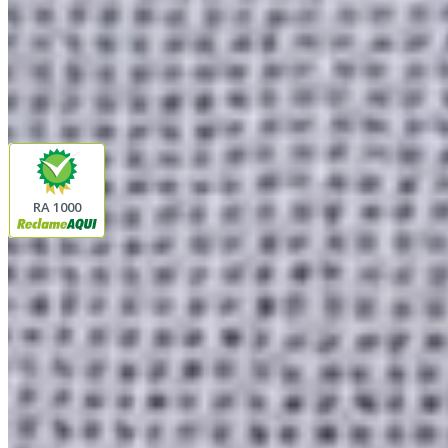
facebook
instagram
youtube
Pagamento
Segurança
RA 1000
Plataforma
© 2026 LINDA CASA ENXOVAIS LTDA
- CNPJ:
62.763.347/0001-43
Avenida Romão Fernando 2200
Fazenda Boa Vista do Sao Joaquim
Ibitinga