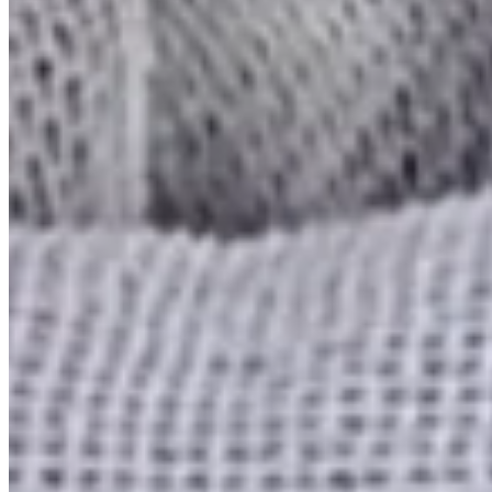
Banho
Cortina
Decoração
Travesseiros
Informações
Contato
Cupons e Cashback
Ouvidoria
Política de Frete
Política de Privacidade
Programa de Afiliados & Influencers
Quem somos
Reclame Aqui
Trocas e Devoluções
Fale com a gente
(16) 98208-5091
contato@lindacasa.com.br
Horário de atendimento
seg. a sex. das 8h às 17h
Siga a Linda Casa