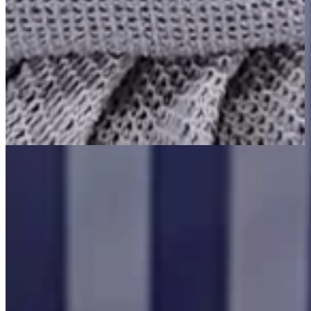
Página Inicial
Decoração
Almofadas Decorativas
Kit 3 Peças - Manta Peseira Decorativa Com Franjas + 2
Capas de Almofada em Tricô 100% Algodão Domus Prata
100% Algodão
Kit 3 Peças - Manta Peseira Decorativa