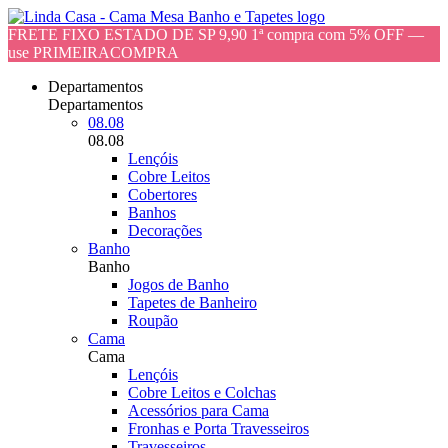
FRETE FIXO ESTADO DE SP 9,90 1ª compra com 5% OFF —
use PRIMEIRACOMPRA
Departamentos
Departamentos
08.08
08.08
Lençóis
Cobre Leitos
Cobertores
Banhos
Decorações
Banho
Banho
Jogos de Banho
Tapetes de Banheiro
Roupão
Cama
Cama
Lençóis
Cobre Leitos e Colchas
Acessórios para Cama
Fronhas e Porta Travesseiros
Travesseiros