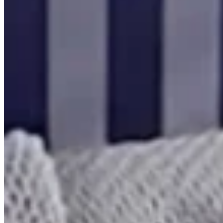
Com Franjas + 2 Capas de Almofada em
Tricô 100% Algodão Domus Prata
{{ data.product.name }}
{{ data.product.name }}
Lançamentos e promoções
Cadastre seu e-mail para receber novidades.
facebook
instagram
youtube
08.08
Saldão de Colchas
Inverno
Jogo de Lençol
Cobre Leito
Cama
Kit Cama Posta
Mesa