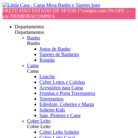
FRETE FIXO ESTADO DE SP 9,90 1ª compra com 5% OFF —
use PRIMEIRACOMPRA
Departamentos
Departamentos
Banho
Banho
Jogos de Banho
Tapetes de Banheiro
Roupão
Cama
Cama
Lençóis
Cobre Leitos e Colchas
Acessórios para Cama
Fronhas e Porta Travesseiros
Travesseiros
Edredom, Cobertor e Manta
Solteiro Kids
Saia, Protetor e Capa
Cobre Leito
Cobre Leito
Cobre Leito Solteiro
Cobre Leito Casal