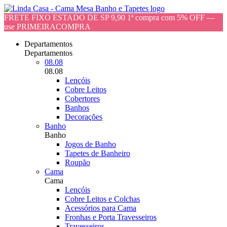
FRETE FIXO ESTADO DE SP 9,90 1ª compra com 5% OFF —
use PRIMEIRACOMPRA
Departamentos
Departamentos
08.08
08.08
Lençóis
Cobre Leitos
Cobertores
Banhos
Decorações
Banho
Banho
Jogos de Banho
Tapetes de Banheiro
Roupão
Cama
Cama
Lençóis
Cobre Leitos e Colchas
Acessórios para Cama
Fronhas e Porta Travesseiros
Travesseiros