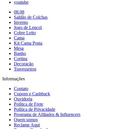
youtube
08.08
Saldão de Colchas
Inverno
Jogo de Lençol
Cobre Leito
Cama
Kit Cama Posta
Mesa
Banho
Cortina
Decoração
Travesseiros
Informações
Contato
Cupons e Cashback
Ouvidoria
Política de Frete
Política de Privacidade
Programa de Afiliados & Influencers
Quem somos
Reclame Aqui