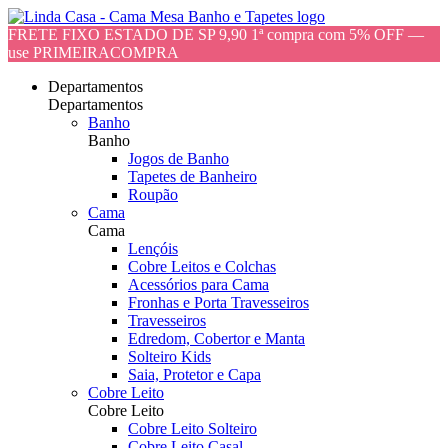
FRETE FIXO ESTADO DE SP 9,90 1ª compra com 5% OFF —
use PRIMEIRACOMPRA
Departamentos
Departamentos
Banho
Banho
Jogos de Banho
Tapetes de Banheiro
Roupão
Cama
Cama
Lençóis
Cobre Leitos e Colchas
Acessórios para Cama
Fronhas e Porta Travesseiros
Travesseiros
Edredom, Cobertor e Manta
Solteiro Kids
Saia, Protetor e Capa
Cobre Leito
Cobre Leito
Cobre Leito Solteiro
Cobre Leito Casal