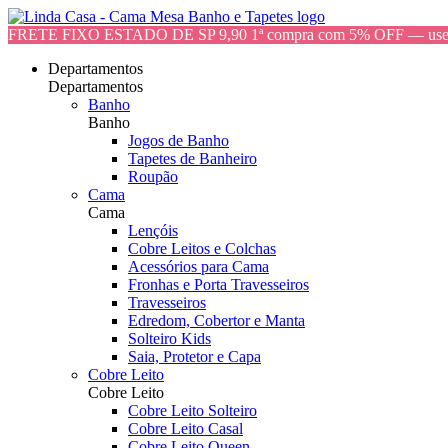
FRETE FIXO ESTADO DE SP 9,90 1ª compra com 5% OFF — 
Departamentos
Departamentos
Banho
Banho
Jogos de Banho
Tapetes de Banheiro
Roupão
Cama
Cama
Lençóis
Cobre Leitos e Colchas
Acessórios para Cama
Fronhas e Porta Travesseiros
Travesseiros
Edredom, Cobertor e Manta
Solteiro Kids
Saia, Protetor e Capa
Cobre Leito
Cobre Leito
Cobre Leito Solteiro
Cobre Leito Casal
Cobre Leito Queen