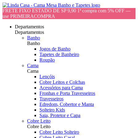
FRETE FIXO ESTADO DE SP 9,90 1ª compra com 5% OFF —
use PRIMEIRACOMPRA
Departamentos
Departamentos
Banho
Banho
Jogos de Banho
Tapetes de Banheiro
Roupão
Cama
Cama
Lençóis
Cobre Leitos e Colchas
Acessórios para Cama
Fronhas e Porta Travesseiros
Travesseiros
Edredom, Cobertor e Manta
Solteiro Kids
Saia, Protetor e Capa
Cobre Leito
Cobre Leito
Cobre Leito Solteiro
Cobre Leito Casal