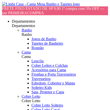
FRETE FIXO ESTADO DE SP 9,90 1ª compra com 5% OFF —
use PRIMEIRACOMPRA
Departamentos
Departamentos
Banho
Banho
Jogos de Banho
Tapetes de Banheiro
Roupão
Cama
Cama
Lençóis
Cobre Leitos e Colchas
Acessórios para Cama
Fronhas e Porta Travesseiros
Travesseiros
Edredom, Cobertor e Manta
Solteiro Kids
Saia, Protetor e Capa
Cobre Leito
Cobre Leito
Cobre Leito Solteiro
Cobre Leito Casal