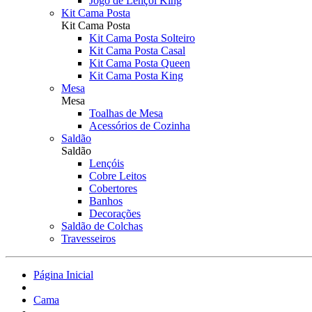
Jogo de Lençol King
Kit Cama Posta
Kit Cama Posta
Kit Cama Posta Solteiro
Kit Cama Posta Casal
Kit Cama Posta Queen
Kit Cama Posta King
Mesa
Mesa
Toalhas de Mesa
Acessórios de Cozinha
Saldão
Saldão
Lençóis
Cobre Leitos
Cobertores
Banhos
Decorações
Saldão de Colchas
Travesseiros
Página Inicial
Cama