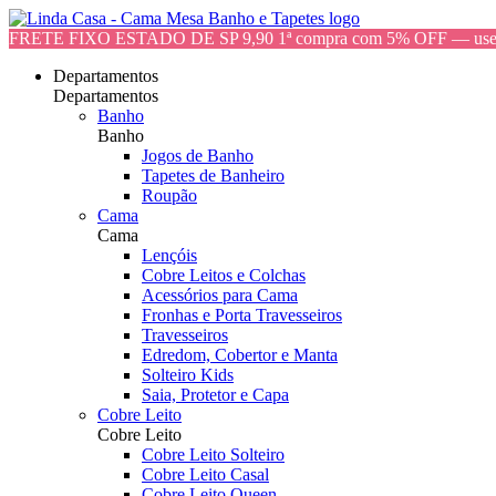
FRETE FIXO ESTADO DE SP 9,90 1ª compra com 5% OFF — 
Departamentos
Departamentos
Banho
Banho
Jogos de Banho
Tapetes de Banheiro
Roupão
Cama
Cama
Lençóis
Cobre Leitos e Colchas
Acessórios para Cama
Fronhas e Porta Travesseiros
Travesseiros
Edredom, Cobertor e Manta
Solteiro Kids
Saia, Protetor e Capa
Cobre Leito
Cobre Leito
Cobre Leito Solteiro
Cobre Leito Casal
Cobre Leito Queen