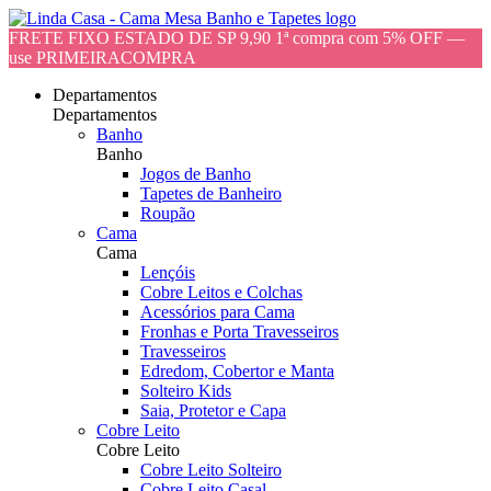
FRETE FIXO ESTADO DE SP 9,90 1ª compra com 5% OFF —
use PRIMEIRACOMPRA
Departamentos
Departamentos
Banho
Banho
Jogos de Banho
Tapetes de Banheiro
Roupão
Cama
Cama
Lençóis
Cobre Leitos e Colchas
Acessórios para Cama
Fronhas e Porta Travesseiros
Travesseiros
Edredom, Cobertor e Manta
Solteiro Kids
Saia, Protetor e Capa
Cobre Leito
Cobre Leito
Cobre Leito Solteiro
Cobre Leito Casal