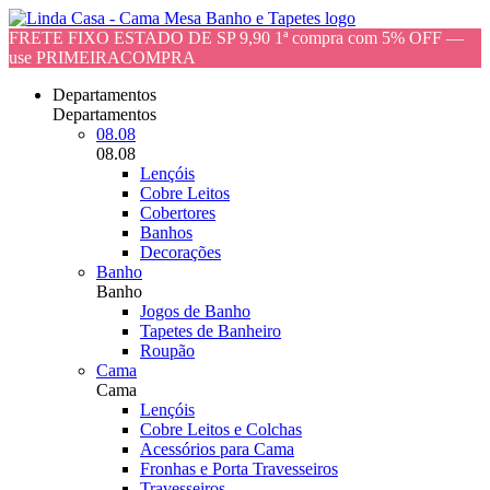
FRETE FIXO ESTADO DE SP 9,90 1ª compra com 5% OFF —
use PRIMEIRACOMPRA
Departamentos
Departamentos
08.08
08.08
Lençóis
Cobre Leitos
Cobertores
Banhos
Decorações
Banho
Banho
Jogos de Banho
Tapetes de Banheiro
Roupão
Cama
Cama
Lençóis
Cobre Leitos e Colchas
Acessórios para Cama
Fronhas e Porta Travesseiros
Travesseiros