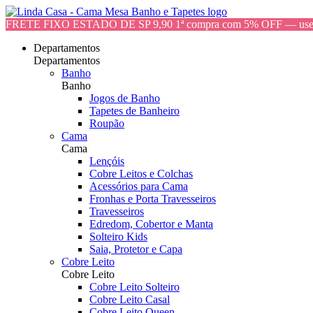
FRETE FIXO ESTADO DE SP 9,90 1ª compra com 5% OFF — 
Departamentos
Departamentos
Banho
Banho
Jogos de Banho
Tapetes de Banheiro
Roupão
Cama
Cama
Lençóis
Cobre Leitos e Colchas
Acessórios para Cama
Fronhas e Porta Travesseiros
Travesseiros
Edredom, Cobertor e Manta
Solteiro Kids
Saia, Protetor e Capa
Cobre Leito
Cobre Leito
Cobre Leito Solteiro
Cobre Leito Casal
Cobre Leito Queen