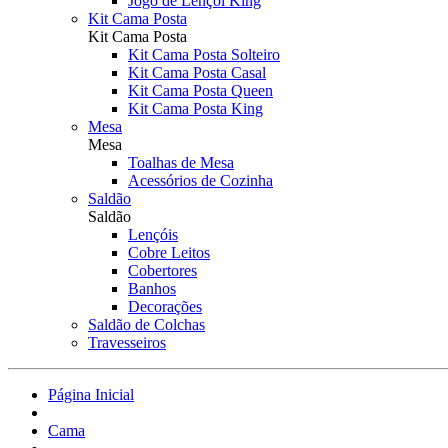
Jogo de Lençol King
Kit Cama Posta
Kit Cama Posta
Kit Cama Posta Solteiro
Kit Cama Posta Casal
Kit Cama Posta Queen
Kit Cama Posta King
Mesa
Mesa
Toalhas de Mesa
Acessórios de Cozinha
Saldão
Saldão
Lençóis
Cobre Leitos
Cobertores
Banhos
Decorações
Saldão de Colchas
Travesseiros
Página Inicial
Cama