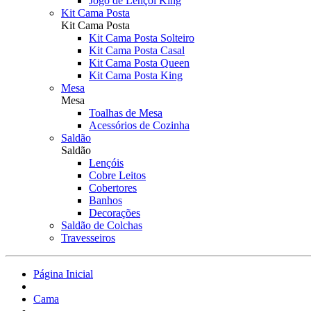
Jogo de Lençol King
Kit Cama Posta
Kit Cama Posta
Kit Cama Posta Solteiro
Kit Cama Posta Casal
Kit Cama Posta Queen
Kit Cama Posta King
Mesa
Mesa
Toalhas de Mesa
Acessórios de Cozinha
Saldão
Saldão
Lençóis
Cobre Leitos
Cobertores
Banhos
Decorações
Saldão de Colchas
Travesseiros
Página Inicial
Cama