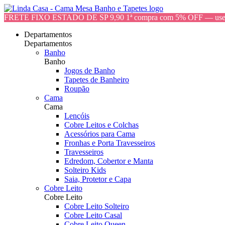
FRETE FIXO ESTADO DE SP 9,90 1ª compra com 5% OFF — 
Departamentos
Departamentos
Banho
Banho
Jogos de Banho
Tapetes de Banheiro
Roupão
Cama
Cama
Lençóis
Cobre Leitos e Colchas
Acessórios para Cama
Fronhas e Porta Travesseiros
Travesseiros
Edredom, Cobertor e Manta
Solteiro Kids
Saia, Protetor e Capa
Cobre Leito
Cobre Leito
Cobre Leito Solteiro
Cobre Leito Casal
Cobre Leito Queen