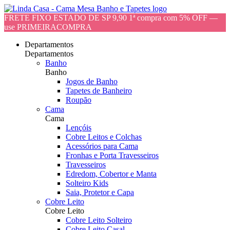
FRETE FIXO ESTADO DE SP 9,90 1ª compra com 5% OFF —
use PRIMEIRACOMPRA
Departamentos
Departamentos
Banho
Banho
Jogos de Banho
Tapetes de Banheiro
Roupão
Cama
Cama
Lençóis
Cobre Leitos e Colchas
Acessórios para Cama
Fronhas e Porta Travesseiros
Travesseiros
Edredom, Cobertor e Manta
Solteiro Kids
Saia, Protetor e Capa
Cobre Leito
Cobre Leito
Cobre Leito Solteiro
Cobre Leito Casal