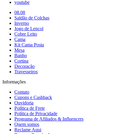
youtube
08.08
Saldão de Colchas
Inverno
Jogo de Lençol
Cobre Leito
Cama
Kit Cama Posta
Mesa
Banho
Cortina
Decoração
Travesseiros
Informações
Contato
Cupons e Cashback
Ouvidoria
Política de Frete
Política de Privacidade
Programa de Afiliados & Influencers
Quem somos
Reclame Aqui