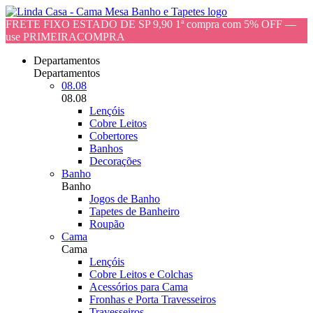
FRETE FIXO ESTADO DE SP 9,90 1ª compra com 5% OFF —
use PRIMEIRACOMPRA
Departamentos
Departamentos
08.08
08.08
Lençóis
Cobre Leitos
Cobertores
Banhos
Decorações
Banho
Banho
Jogos de Banho
Tapetes de Banheiro
Roupão
Cama
Cama
Lençóis
Cobre Leitos e Colchas
Acessórios para Cama
Fronhas e Porta Travesseiros
Travesseiros