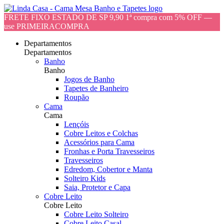
FRETE FIXO ESTADO DE SP 9,90 1ª compra com 5% OFF —
use PRIMEIRACOMPRA
Departamentos
Departamentos
Banho
Banho
Jogos de Banho
Tapetes de Banheiro
Roupão
Cama
Cama
Lençóis
Cobre Leitos e Colchas
Acessórios para Cama
Fronhas e Porta Travesseiros
Travesseiros
Edredom, Cobertor e Manta
Solteiro Kids
Saia, Protetor e Capa
Cobre Leito
Cobre Leito
Cobre Leito Solteiro
Cobre Leito Casal