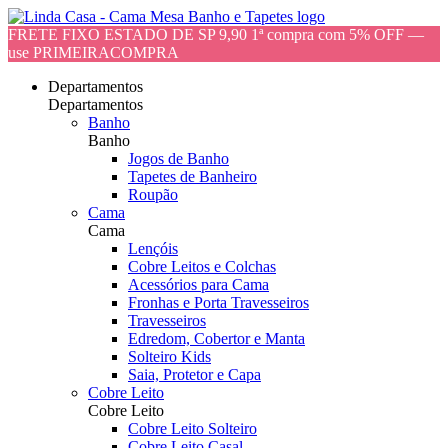
FRETE FIXO ESTADO DE SP 9,90 1ª compra com 5% OFF —
use PRIMEIRACOMPRA
Departamentos
Departamentos
Banho
Banho
Jogos de Banho
Tapetes de Banheiro
Roupão
Cama
Cama
Lençóis
Cobre Leitos e Colchas
Acessórios para Cama
Fronhas e Porta Travesseiros
Travesseiros
Edredom, Cobertor e Manta
Solteiro Kids
Saia, Protetor e Capa
Cobre Leito
Cobre Leito
Cobre Leito Solteiro
Cobre Leito Casal