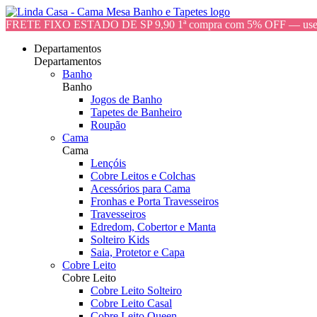
FRETE FIXO ESTADO DE SP 9,90 1ª compra com 5% OFF — 
Departamentos
Departamentos
Banho
Banho
Jogos de Banho
Tapetes de Banheiro
Roupão
Cama
Cama
Lençóis
Cobre Leitos e Colchas
Acessórios para Cama
Fronhas e Porta Travesseiros
Travesseiros
Edredom, Cobertor e Manta
Solteiro Kids
Saia, Protetor e Capa
Cobre Leito
Cobre Leito
Cobre Leito Solteiro
Cobre Leito Casal
Cobre Leito Queen