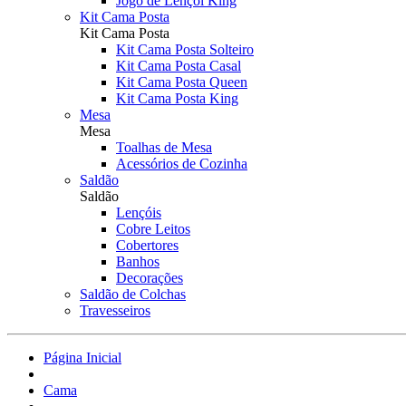
Jogo de Lençol King
Kit Cama Posta
Kit Cama Posta
Kit Cama Posta Solteiro
Kit Cama Posta Casal
Kit Cama Posta Queen
Kit Cama Posta King
Mesa
Mesa
Toalhas de Mesa
Acessórios de Cozinha
Saldão
Saldão
Lençóis
Cobre Leitos
Cobertores
Banhos
Decorações
Saldão de Colchas
Travesseiros
Página Inicial
Cama