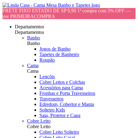
FRETE FIXO ESTADO DE SP 9,90 1ª compra com 5% OFF —
use PRIMEIRACOMPRA
Departamentos
Departamentos
Banho
Banho
Jogos de Banho
Tapetes de Banheiro
Roupão
Cama
Cama
Lençóis
Cobre Leitos e Colchas
Acessórios para Cama
Fronhas e Porta Travesseiros
Travesseiros
Edredom, Cobertor e Manta
Solteiro Kids
Saia, Protetor e Capa
Cobre Leito
Cobre Leito
Cobre Leito Solteiro
Cobre Leito Casal