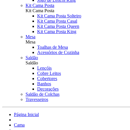
Jogo de Lençol King
Kit Cama Posta
Kit Cama Posta
Kit Cama Posta Solteiro
Kit Cama Posta Casal
Kit Cama Posta Queen
Kit Cama Posta King
Mesa
Mesa
Toalhas de Mesa
Acessórios de Cozinha
Saldão
Saldão
Lençóis
Cobre Leitos
Cobertores
Banhos
Decorações
Saldão de Colchas
Travesseiros
Página Inicial
Cama