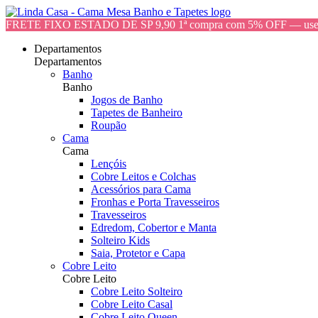
FRETE FIXO ESTADO DE SP 9,90 1ª compra com 5% OFF — 
Departamentos
Departamentos
Banho
Banho
Jogos de Banho
Tapetes de Banheiro
Roupão
Cama
Cama
Lençóis
Cobre Leitos e Colchas
Acessórios para Cama
Fronhas e Porta Travesseiros
Travesseiros
Edredom, Cobertor e Manta
Solteiro Kids
Saia, Protetor e Capa
Cobre Leito
Cobre Leito
Cobre Leito Solteiro
Cobre Leito Casal
Cobre Leito Queen