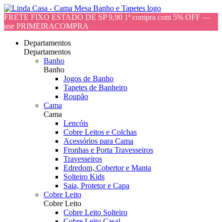
FRETE FIXO ESTADO DE SP 9,90 1ª compra com 5% OFF —
use PRIMEIRACOMPRA
Departamentos
Departamentos
Banho
Banho
Jogos de Banho
Tapetes de Banheiro
Roupão
Cama
Cama
Lençóis
Cobre Leitos e Colchas
Acessórios para Cama
Fronhas e Porta Travesseiros
Travesseiros
Edredom, Cobertor e Manta
Solteiro Kids
Saia, Protetor e Capa
Cobre Leito
Cobre Leito
Cobre Leito Solteiro
Cobre Leito Casal