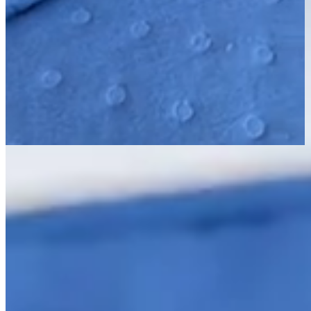
Página Inicial
Cama
Cobre Leitos e Colchas
Kit Cobre Leito Colcha Solteiro 2 Peças Matelado Dupla
Face Dots 300 Fios Vinho
Matelado
300 Fios
Kit Cobre Leito Colcha Solteiro 2 Peças