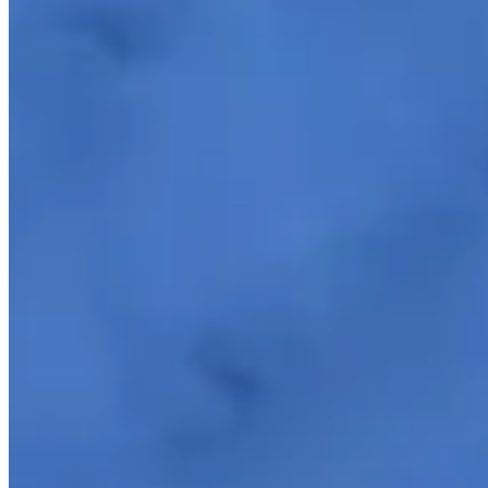
Matelado Dupla Face Dots 300 Fios Vinho
{{ data.product.name }}
{{ data.product.name }}
Lançamentos e promoções
Cadastre seu e-mail para receber novidades.
facebook
instagram
youtube
Saldão
Saldão de Colchas
Inverno
Jogo de Lençol
Cobre Leito
Cama
Kit Cama Posta
Mesa
Banho