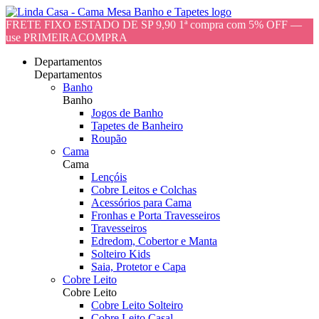
FRETE FIXO ESTADO DE SP 9,90 1ª compra com 5% OFF —
use PRIMEIRACOMPRA
Departamentos
Departamentos
Banho
Banho
Jogos de Banho
Tapetes de Banheiro
Roupão
Cama
Cama
Lençóis
Cobre Leitos e Colchas
Acessórios para Cama
Fronhas e Porta Travesseiros
Travesseiros
Edredom, Cobertor e Manta
Solteiro Kids
Saia, Protetor e Capa
Cobre Leito
Cobre Leito
Cobre Leito Solteiro
Cobre Leito Casal