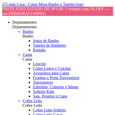
FRETE FIXO ESTADO DE SP 9,90 1ª compra com 5% OFF —
use PRIMEIRACOMPRA
Departamentos
Departamentos
Banho
Banho
Jogos de Banho
Tapetes de Banheiro
Roupão
Cama
Cama
Lençóis
Cobre Leitos e Colchas
Acessórios para Cama
Fronhas e Porta Travesseiros
Travesseiros
Edredom, Cobertor e Manta
Solteiro Kids
Saia, Protetor e Capa
Cobre Leito
Cobre Leito
Cobre Leito Solteiro
Cobre Leito Casal