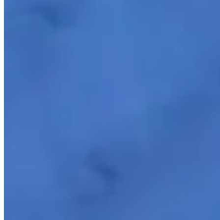
Matelado Dupla Face Dots 300 Fios Vinho
{{ data.product.name }}
{{ data.product.name }}
Lançamentos e promoções
Cadastre seu e-mail para receber novidades.
facebook
instagram
youtube
Saldão
Saldão de Colchas
Inverno
Jogo de Lençol
Cobre Leito
Cama
Kit Cama Posta
Mesa
Banho