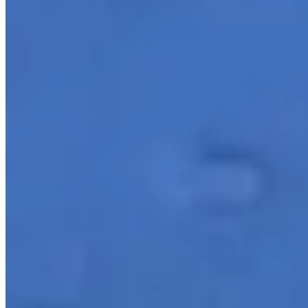
Cortina
Decoração
Travesseiros
Informações
Contato
Cupons e Cashback
Ouvidoria
Política de Frete
Política de Privacidade
Programa de Afiliados & Influencers
Quem somos
Reclame Aqui
Trocas e Devoluções
Fale com a gente
(16) 98208-5091
contato@lindacasa.com.br
Horário de atendimento
seg. a sex. das 8h às 17h
Siga a Linda Casa
facebook