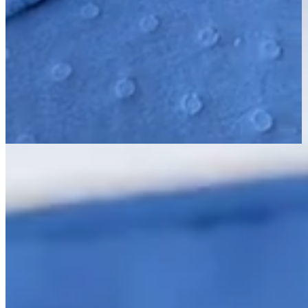
Página Inicial
Cama
Cobre Leitos e Colchas
Kit Cobre Leito Colcha Queen 3 Peças Matelado Dupla Face
Dots 300 Fios Vinho
300 Fios
Matelado
Kit Cobre Leito Colcha Queen 3 Peças