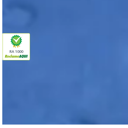
instagram
youtube
Pagamento
Segurança
RA 1000
Plataforma
© 2026 LINDA CASA ENXOVAIS LTDA
- CNPJ:
62.763.347/0001-43
Avenida Romão Fernando 2200
Fazenda Boa Vista do Sao Joaquim
Ibitinga