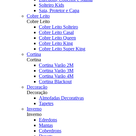
Solteiro Kids
Saia, Protetor e Capa
Cobre Leito
Cobre Leito
Cobre Leito Solteiro
Cobre Leito Casal
Cobre Leito Queen
Cobre Leito King
Cobre Leito Super King
Cortina
Cortina
Cortina Varão 2M
Cortina Varão 3M
Cortina Varão 4M
Cortina Blackout
Decoração
Decoração
Almofadas Decorativas
Tapetes
Inverno
Inverno
Edredons
Mantas
Coberdrons