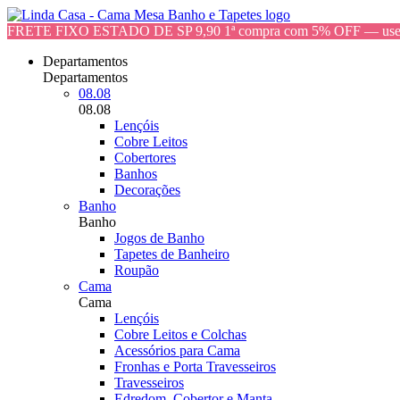
FRETE FIXO ESTADO DE SP 9,90 1ª compra com 5% OFF — 
Departamentos
Departamentos
08.08
08.08
Lençóis
Cobre Leitos
Cobertores
Banhos
Decorações
Banho
Banho
Jogos de Banho
Tapetes de Banheiro
Roupão
Cama
Cama
Lençóis
Cobre Leitos e Colchas
Acessórios para Cama
Fronhas e Porta Travesseiros
Travesseiros
Edredom, Cobertor e Manta