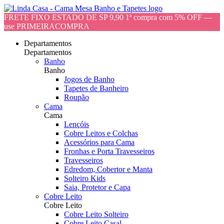
FRETE FIXO ESTADO DE SP 9,90 1ª compra com 5% OFF —
use PRIMEIRACOMPRA
Departamentos
Departamentos
Banho
Banho
Jogos de Banho
Tapetes de Banheiro
Roupão
Cama
Cama
Lençóis
Cobre Leitos e Colchas
Acessórios para Cama
Fronhas e Porta Travesseiros
Travesseiros
Edredom, Cobertor e Manta
Solteiro Kids
Saia, Protetor e Capa
Cobre Leito
Cobre Leito
Cobre Leito Solteiro
Cobre Leito Casal