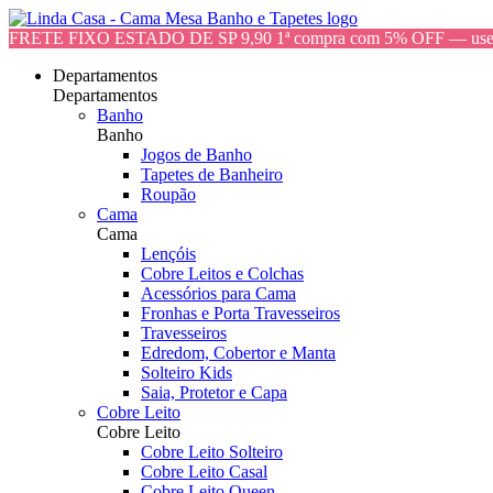
FRETE FIXO ESTADO DE SP 9,90 1ª compra com 5% OFF — 
Departamentos
Departamentos
Banho
Banho
Jogos de Banho
Tapetes de Banheiro
Roupão
Cama
Cama
Lençóis
Cobre Leitos e Colchas
Acessórios para Cama
Fronhas e Porta Travesseiros
Travesseiros
Edredom, Cobertor e Manta
Solteiro Kids
Saia, Protetor e Capa
Cobre Leito
Cobre Leito
Cobre Leito Solteiro
Cobre Leito Casal
Cobre Leito Queen