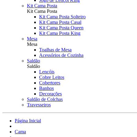
Jogo de Lençol King
Kit Cama Posta
Kit Cama Posta
Kit Cama Posta Solteiro
Kit Cama Posta Casal
Kit Cama Posta Queen
Kit Cama Posta King
Mesa
Mesa
Toalhas de Mesa
Acessórios de Cozinha
Saldão
Saldão
Lençóis
Cobre Leitos
Cobertores
Banhos
Decorações
Saldão de Colchas
Travesseiros
Página Inicial
Cama