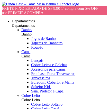
FRETE FIXO ESTADO DE SP 9,90 1ª compra com 5% OFF —
use PRIMEIRACOMPRA
Departamentos
Departamentos
Banho
Banho
Jogos de Banho
Tapetes de Banheiro
Roupão
Cama
Cama
Lençóis
Cobre Leitos e Colchas
Acessórios para Cama
Fronhas e Porta Travesseiros
Travesseiros
Edredom, Cobertor e Manta
Solteiro Kids
Saia, Protetor e Capa
Cobre Leito
Cobre Leito
Cobre Leito Solteiro
Cobre Leito Casal