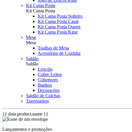
Jogo de Lençol King
Kit Cama Posta
Kit Cama Posta
Kit Cama Posta Solteiro
Kit Cama Posta Casal
Kit Cama Posta Queen
Kit Cama Posta King
Mesa
Mesa
Toalhas de Mesa
Acessórios de Cozinha
Saldão
Saldão
Lençóis
Cobre Leitos
Cobertores
Banhos
Decorações
Saldão de Colchas
Travesseiros
{{ data.product.name }}
Lançamentos e promoções