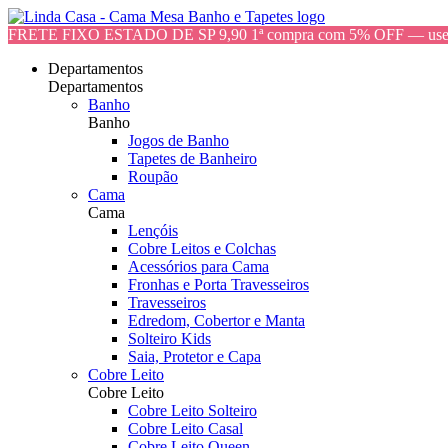
FRETE FIXO ESTADO DE SP 9,90 1ª compra com 5% OFF — 
Departamentos
Departamentos
Banho
Banho
Jogos de Banho
Tapetes de Banheiro
Roupão
Cama
Cama
Lençóis
Cobre Leitos e Colchas
Acessórios para Cama
Fronhas e Porta Travesseiros
Travesseiros
Edredom, Cobertor e Manta
Solteiro Kids
Saia, Protetor e Capa
Cobre Leito
Cobre Leito
Cobre Leito Solteiro
Cobre Leito Casal
Cobre Leito Queen