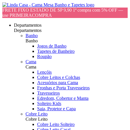
FRETE FIXO ESTADO DE SP 9,90 1ª compra com 5% OFF —
use PRIMEIRACOMPRA
Departamentos
Departamentos
Banho
Banho
Jogos de Banho
Tapetes de Banheiro
Roupão
Cama
Cama
Lençóis
Cobre Leitos e Colchas
Acessórios para Cama
Fronhas e Porta Travesseiros
Travesseiros
Edredom, Cobertor e Manta
Solteiro Kids
Saia, Protetor e Capa
Cobre Leito
Cobre Leito
Cobre Leito Solteiro
Cobre Leito Casal