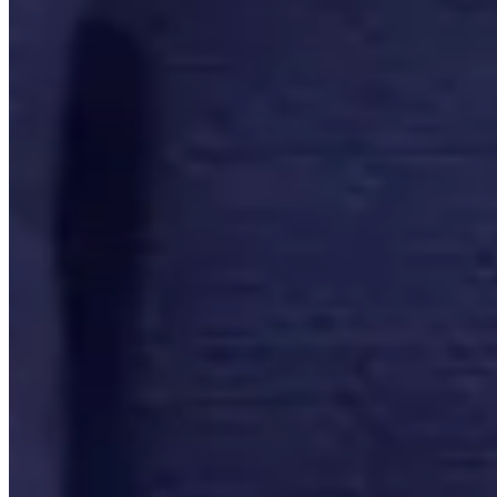
Lançamentos e promoções
Cadastre seu e-mail para receber novidades.
facebook
instagram
youtube
08.08
Saldão de Colchas
Inverno
Jogo de Lençol
Cobre Leito
Cama
Kit Cama Posta
Mesa
Banho
Cortina
Decoração
Travesseiros
Informações