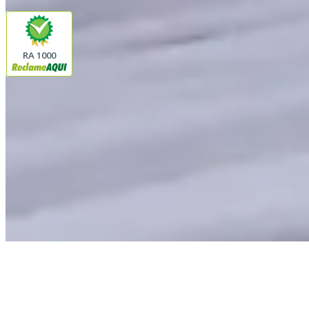
Segurança
RA 1000
Plataforma
© 2026 LINDA CASA ENXOVAIS LTDA
- CNPJ:
62.763.347/0001-43
Avenida Romão Fernando 2200
Fazenda Boa Vista do Sao Joaquim
Ibitinga