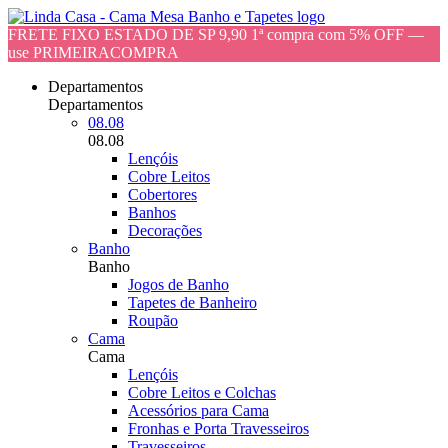
FRETE FIXO ESTADO DE SP 9,90 1ª compra com 5% OFF —
use PRIMEIRACOMPRA
Departamentos
Departamentos
08.08
08.08
Lençóis
Cobre Leitos
Cobertores
Banhos
Decorações
Banho
Banho
Jogos de Banho
Tapetes de Banheiro
Roupão
Cama
Cama
Lençóis
Cobre Leitos e Colchas
Acessórios para Cama
Fronhas e Porta Travesseiros
Travesseiros