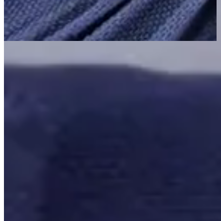
Página Inicial
Kit Cama Posta
Kit Cama Posta King
Kit Cama Posta King Serena 10 Peças Percal 300 Fios
Bordado Inglês Cinza/Azul
Bordado Inglês
Cama Posta
Kit Cama Posta King Serena 10 Peças
Percal 300 Fios Bordado Inglês
Cinza/Azul
{{ data.product.name }}
{{ data.product.name }}