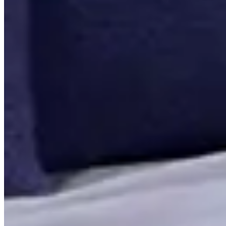
Contato
Cupons e Cashback
Ouvidoria
Política de Frete
Política de Privacidade
Programa de Afiliados & Influencers
Quem somos
Reclame Aqui
Trocas e Devoluções
Fale com a gente
(16) 98208-5091
contato@lindacasa.com.br
Horário de atendimento
seg. a sex. das 8h às 17h
Siga a Linda Casa
facebook
instagram
youtube
Pagamento