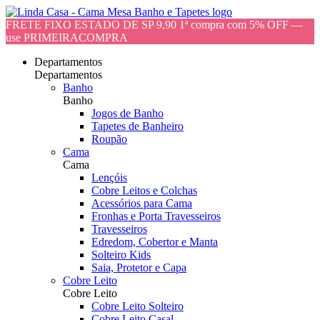
FRETE FIXO ESTADO DE SP 9,90 1ª compra com 5% OFF —
use PRIMEIRACOMPRA
Departamentos
Departamentos
Banho
Banho
Jogos de Banho
Tapetes de Banheiro
Roupão
Cama
Cama
Lençóis
Cobre Leitos e Colchas
Acessórios para Cama
Fronhas e Porta Travesseiros
Travesseiros
Edredom, Cobertor e Manta
Solteiro Kids
Saia, Protetor e Capa
Cobre Leito
Cobre Leito
Cobre Leito Solteiro
Cobre Leito Casal