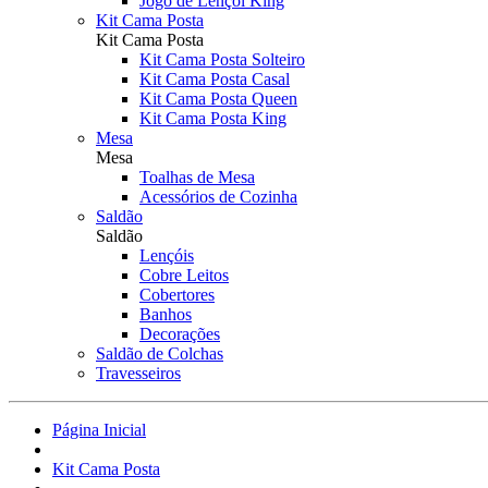
Jogo de Lençol King
Kit Cama Posta
Kit Cama Posta
Kit Cama Posta Solteiro
Kit Cama Posta Casal
Kit Cama Posta Queen
Kit Cama Posta King
Mesa
Mesa
Toalhas de Mesa
Acessórios de Cozinha
Saldão
Saldão
Lençóis
Cobre Leitos
Cobertores
Banhos
Decorações
Saldão de Colchas
Travesseiros
Página Inicial
Kit Cama Posta