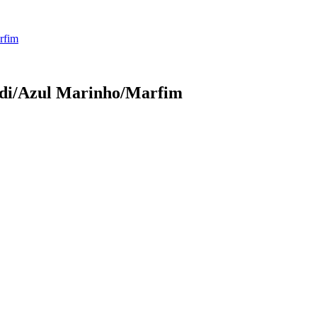
rfim
endi/Azul Marinho/Marfim