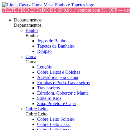
FRETE FIXO ESTADO DE SP 9,90 1ª compra com 5% OFF — 
Departamentos
Departamentos
Banho
Banho
Jogos de Banho
Tapetes de Banheiro
Roupão
Cama
Cama
Lençóis
Cobre Leitos e Colchas
Acessórios para Cama
Fronhas e Porta Travesseiros
Travesseiros
Edredom, Cobertor e Manta
Solteiro Kids
Saia, Protetor e Capa
Cobre Leito
Cobre Leito
Cobre Leito Solteiro
Cobre Leito Casal
Cobre Leito Queen