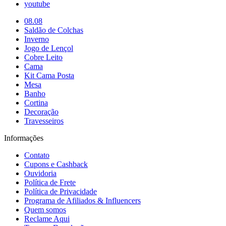
youtube
08.08
Saldão de Colchas
Inverno
Jogo de Lençol
Cobre Leito
Cama
Kit Cama Posta
Mesa
Banho
Cortina
Decoração
Travesseiros
Informações
Contato
Cupons e Cashback
Ouvidoria
Política de Frete
Política de Privacidade
Programa de Afiliados & Influencers
Quem somos
Reclame Aqui