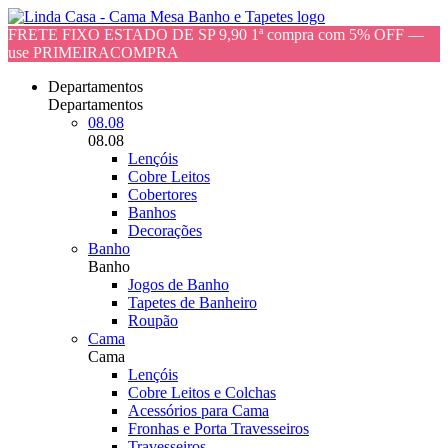
FRETE FIXO ESTADO DE SP 9,90 1ª compra com 5% OFF —
use PRIMEIRACOMPRA
Departamentos
Departamentos
08.08
08.08
Lençóis
Cobre Leitos
Cobertores
Banhos
Decorações
Banho
Banho
Jogos de Banho
Tapetes de Banheiro
Roupão
Cama
Cama
Lençóis
Cobre Leitos e Colchas
Acessórios para Cama
Fronhas e Porta Travesseiros
Travesseiros