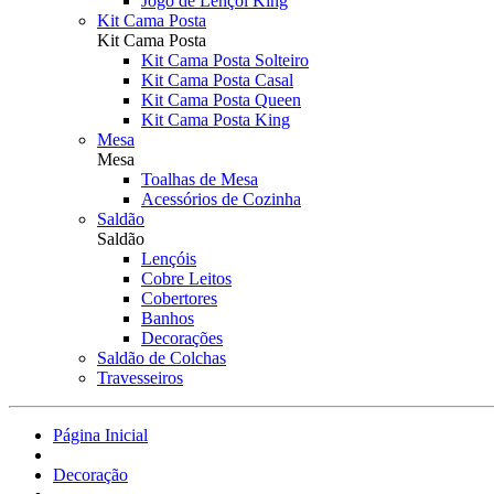
Jogo de Lençol King
Kit Cama Posta
Kit Cama Posta
Kit Cama Posta Solteiro
Kit Cama Posta Casal
Kit Cama Posta Queen
Kit Cama Posta King
Mesa
Mesa
Toalhas de Mesa
Acessórios de Cozinha
Saldão
Saldão
Lençóis
Cobre Leitos
Cobertores
Banhos
Decorações
Saldão de Colchas
Travesseiros
Página Inicial
Decoração