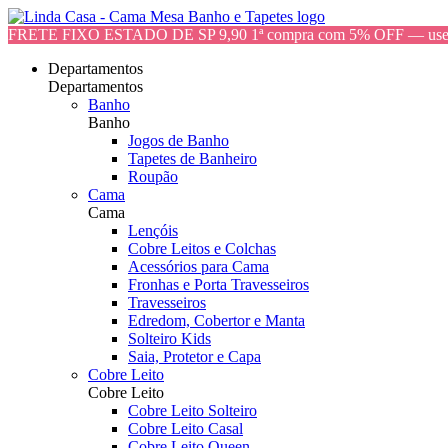
FRETE FIXO ESTADO DE SP 9,90 1ª compra com 5% OFF — 
Departamentos
Departamentos
Banho
Banho
Jogos de Banho
Tapetes de Banheiro
Roupão
Cama
Cama
Lençóis
Cobre Leitos e Colchas
Acessórios para Cama
Fronhas e Porta Travesseiros
Travesseiros
Edredom, Cobertor e Manta
Solteiro Kids
Saia, Protetor e Capa
Cobre Leito
Cobre Leito
Cobre Leito Solteiro
Cobre Leito Casal
Cobre Leito Queen