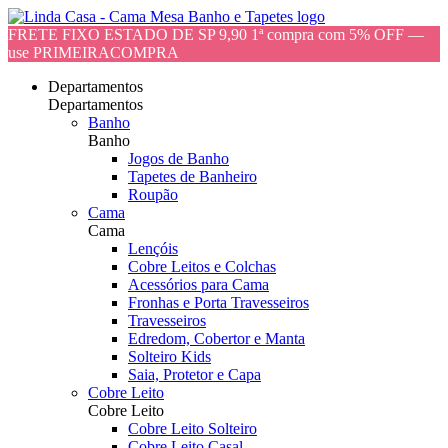
FRETE FIXO ESTADO DE SP 9,90 1ª compra com 5% OFF —
use PRIMEIRACOMPRA
Departamentos
Departamentos
Banho
Banho
Jogos de Banho
Tapetes de Banheiro
Roupão
Cama
Cama
Lençóis
Cobre Leitos e Colchas
Acessórios para Cama
Fronhas e Porta Travesseiros
Travesseiros
Edredom, Cobertor e Manta
Solteiro Kids
Saia, Protetor e Capa
Cobre Leito
Cobre Leito
Cobre Leito Solteiro
Cobre Leito Casal