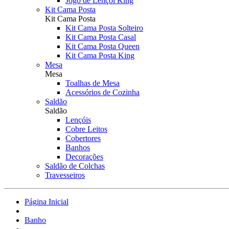
Jogo de Lençol King
Kit Cama Posta
Kit Cama Posta
Kit Cama Posta Solteiro
Kit Cama Posta Casal
Kit Cama Posta Queen
Kit Cama Posta King
Mesa
Mesa
Toalhas de Mesa
Acessórios de Cozinha
Saldão
Saldão
Lençóis
Cobre Leitos
Cobertores
Banhos
Decorações
Saldão de Colchas
Travesseiros
Página Inicial
Banho