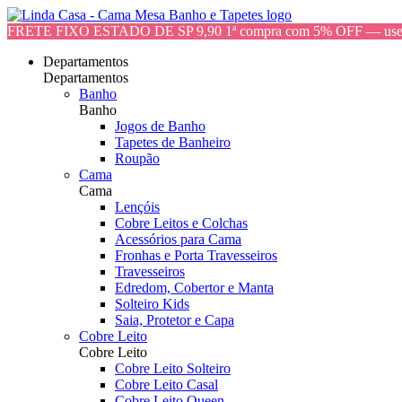
FRETE FIXO ESTADO DE SP 9,90 1ª compra com 5% OFF — 
Departamentos
Departamentos
Banho
Banho
Jogos de Banho
Tapetes de Banheiro
Roupão
Cama
Cama
Lençóis
Cobre Leitos e Colchas
Acessórios para Cama
Fronhas e Porta Travesseiros
Travesseiros
Edredom, Cobertor e Manta
Solteiro Kids
Saia, Protetor e Capa
Cobre Leito
Cobre Leito
Cobre Leito Solteiro
Cobre Leito Casal
Cobre Leito Queen